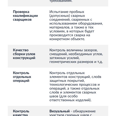
требованиям.
Аренда недвижимости в Санкт‐Петербурге
и Ленинградской области
Проверка
Испытание пробных
квалификации
(допускных) сварных
сварщиков
соединений, сваренных с
использованием оборудования,
материалов, а также в тех
условиях, в которых будет
производится сварка на
конкретном объекте.
Строительная система ROSSTRO‐VELOX
Качество
Контроль величины зазоров,
Несъёмная опалубка из щепоцементных плит
сборки узлов
смещений, необходимых углов,
конструкций
затяжных усилий,
геометрических размеров и т.д.
Контроль
Контроль отдельных
отдельных
элементов конструкций, слоёв
операций
защитных покрытий,
технологических процессов и
Научно‐исследовательский институт
операций, а также отдельных
слоёв и элементов сварных
ЛЕННИИПРОЕКТ
швов (для особо
ответственных изделий).
Проектный институт по жилищно‐гражданскому
строительству
Контроль
Визуальный
- обнаружение
качества
участков сварных швов с