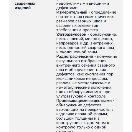
сваренных
недопустимыми внешними
изделий
дефектами.
Измерительный
- определение
соответствия геометрических
размеров сварных швов и
сваренных элементов
требованиям проекта.
Торговый комплекс НОРД в Кингисеппе
Ультразвуковой
- обнаружение,
несплавлений, микротрещин,
Современный торговый комплекс в центре города
непроваров и др. внутренних
Кингисепп
несплошностей сварного шва
и околошовной зоны.
Радиографический
- получение
визуального изображения
внутреннего сечения сварного
шва и обнаружение таких
дефектов, как: скопления пор,
межваликовые непровары,
различные металлические и
неметаллические включения,
Испытательный комплекс ПКТИ
плохо обнаруживаемые при
Многофункцинальный испытательный комплекс
ультразвуковом контроле.
Проникающими веществами
-
обнаружение дефектов,
выходящих на поверхность, в
изделиях сложной формы,
большой толщины и в
конструкциях с доступом к
контролю только с одной
стороны.