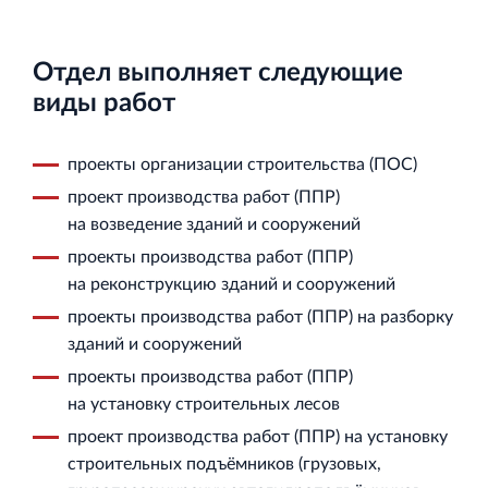
Аренда недвижимости в Санкт‐Петербурге
и Ленинградской области
Отдел выполняет следующие
виды работ
проекты организации строительства (ПОС)
Строительная система ROSSTRO‐VELOX
проект производства работ (ППР)
Несъёмная опалубка из щепоцементных плит
на возведение зданий и сооружений
проекты производства работ (ППР)
на реконструкцию зданий и сооружений
проекты производства работ (ППР) на разборку
зданий и сооружений
Научно‐исследовательский институт
проекты производства работ (ППР)
ЛЕННИИПРОЕКТ
на установку строительных лесов
Проектный институт по жилищно‐гражданскому
проект производства работ (ППР) на установку
строительству
строительных подъёмников (грузовых,