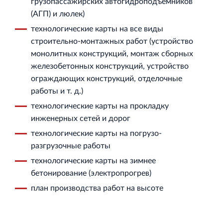
грузопассажирских автогидроподъёмников
(АГП) и люлек)
технологические карты на все виды
строительно‐монтажных работ (устройство
монолитных конструкций, монтаж сборных
Торговый комплекс НОРД в Кингисеппе
железобетонных конструкций, устройство
Современный торговый комплекс в центре города
Кингисепп
ограждающих конструкций, отделочные
работы и т. д.)
технологические карты на прокладку
инженерных сетей и дорог
технологические карты на погрузо‐
разгрузочные работы
Испытательный комплекс ПКТИ
технологические карты на зимнее
Многофункцинальный испытательный комплекс
бетонирование (электропрогрев)
план производства работ на высоте