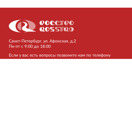
Торгово-развлекательный центр Вернисаж в
Кингисеппе
Современный торговый комплекс в центре города
Кингисепп
Санкт‐Петербург, ул. Афонская, д.2
Пн‐пт с 9:00 до 18:00
Если у вас есть вопросы позвоните нам по телефону
+7 (812) 302-03-20
или отправьте
электронное письмо
.
ПКТИ
Другие сайты
Главная
РОССТРО
О компании
VELOX
Аттестаты и
ЛЕННИИПРОЕКТ
свидетельства
НОРД
Формы заявок
Вернисаж