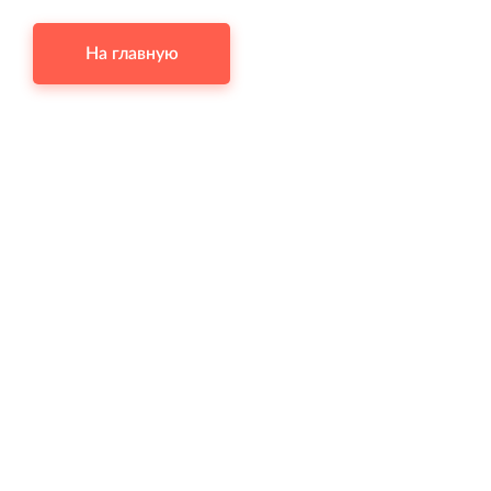
время.
На главную
Торговый комплекс НОРД в Кингисеппе
Современный торговый комплекс в центре города
Кингисепп
Испытательный комплекс ПКТИ
Многофункцинальный испытательный комплекс