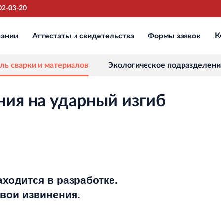
302-03-20
пании
Аттестаты и свидетельства
Формы заявок
К
Финансово‐промышленная группа
РОССТРО
Аренда недвижимости в Санкт‐
ль сварки и материалов
Экологическое подразделени
Петербурге и Ленинградской области
ия на ударный изгиб
Научно‐исследовательский институт
ЛЕННИИПРОЕКТ
Проектный институт по жилищно‐
гражданскому строительству
Испытательный комплекс ПКТИ
ходится в разработке.
Многофункцинальный испытательный
вои извинения.
комплекс