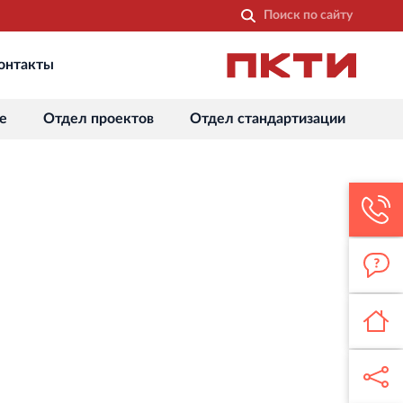
онтакты
Строительная система ROSSTRO‐
VELOX
Несъёмная опалубка из щепоцементных
е
Отдел проектов
Отдел стандартизации
плит
Торговый комплекс НОРД
в Кингисеппе
Современный торговый комплекс
в центре города Кингисепп
Торгово-развлекательный центр
Вернисаж в Кингисеппе
Современный торговый комплекс в
центре города Кингисепп