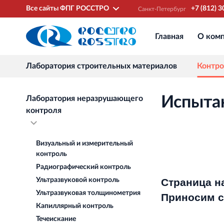
Все сайты ФПГ РОССТРО
+7 (812) 
Санкт‐Петербург
Главная
О ком
Лаборатория строительных материалов
Контро
Испытан
Лаборатория неразрушающего
контроля
Визуальный и измерительный
контроль
Радиографический контроль
Ультразвуковой контроль
Страница на
Ультразвуковая толщинометрия
Приносим с
Капиллярный контроль
Течеискание