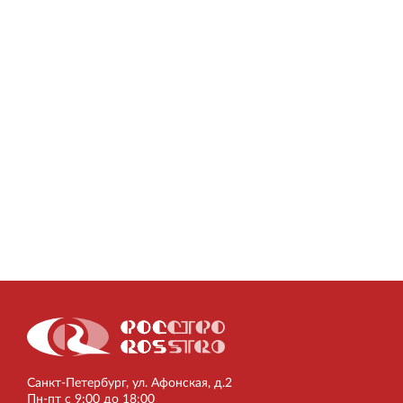
Торгово-развлекательный центр Вернисаж в
Кингисеппе
Современный торговый комплекс в центре города
Кингисепп
Санкт‐Петербург, ул. Афонская, д.2
Пн‐пт с 9:00 до 18:00