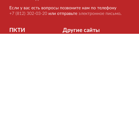
Если у вас есть вопросы позвоните нам по телефону
+7 (812) 302-03-20
или отправьте
электронное письмо
.
ПКТИ
Другие сайты
Главная
РОССТРО
О компании
VELOX
Аттестаты и
ЛЕННИИПРОЕКТ
свидетельства
НОРД
Формы заявок
Вернисаж
Контакты
Подписка на новости