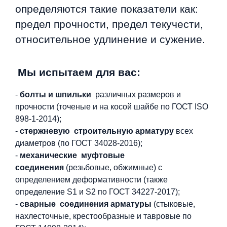
Аренда недвижимости в Санкт‐Петербурге
определяются такие показатели как:
и Ленинградской области
предел прочности, предел
текучести,
относительное удлинение и сужение.
Мы испытаем для вас:
Строительная система ROSSTRO‐VELOX
-
болты и шпильки
различных размеров и
Несъёмная опалубка из щепоцементных плит
прочности (точеные и на косой шайбе по ГОСТ ISO
898-1-2014);
-
стержневую
строительную арматуру
всех
диаметров (по ГОСТ 34028-2016);
-
механические
муфтовые
соединения
(резьбовые, обжимные) с
Научно‐исследовательский институт
определением деформативности (также
ЛЕННИИПРОЕКТ
определение S1 и S2 по ГОСТ 34227-2017);
Проектный институт по жилищно‐гражданскому
-
сварные соединения арматуры
(стыковые,
строительству
нахлесточные, крестообразные и тавровые по